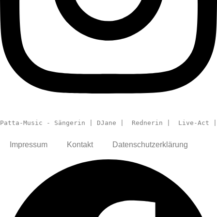
Patta-Music - Sängerin | DJane |  Rednerin |  Live-Act |
Impressum
Kontakt
Datenschutzerklärung