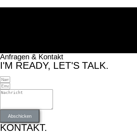
Zum Inhalt wechseln
Die deutsche Schlagerparty der 70er
Anfragen & Kontakt
I'M READY, LET'S TALK.
Abschicken
KONTAKT.